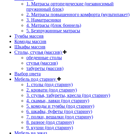
1. Матрасы ортопедические (независимый
пружинный блок)
2. Матрасы повышенного комфорта (мультипакет)
3. Наматрасники
4. Матрасы (блок боннель)
5. Безпружинные матрасы
Тумбы массив
Комоды массив
Шкафы массив
Столы, стулья (массив)
обеденные столы
стулья (массив)
табуреты (массив)
Выбор цвета
Мебель под старину
1. столы (под старину)
2. кровати (под старину)
3. стулья, табуреты, кресла (под старину)
4. скамьи, лавки (под старину)
5. комоды и тумбы (под старину)
6. шкафы, буфеты (под старину)
7. полки, вешалки (под старину)
8. разное (под старину)
9. кухни (под старину)
Мебель на заказ