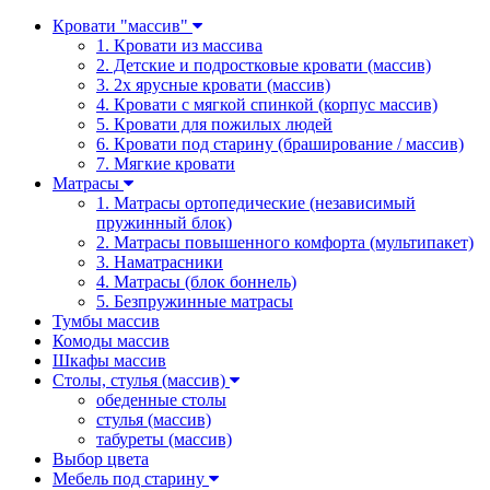
Кровати "массив"
1. Кровати из массива
2. Детские и подростковые кровати (массив)
3. 2х ярусные кровати (массив)
4. Кровати с мягкой спинкой (корпус массив)
5. Кровати для пожилых людей
6. Кровати под старину (браширование / массив)
7. Мягкие кровати
Матрасы
1. Матрасы ортопедические (независимый
пружинный блок)
2. Матрасы повышенного комфорта (мультипакет)
3. Наматрасники
4. Матрасы (блок боннель)
5. Безпружинные матрасы
Тумбы массив
Комоды массив
Шкафы массив
Столы, стулья (массив)
обеденные столы
стулья (массив)
табуреты (массив)
Выбор цвета
Мебель под старину