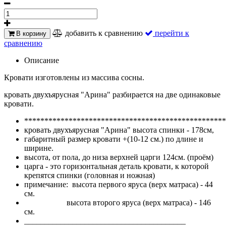
добавить к сравнению
перейти к
В корзину
сравнению
Описание
Кровати изготовлены из массива сосны.
кровать двухъярусная "Арина" разбирается на две одинаковые
кровати.
**************************************************
кровать двухъярусная "Арина" высота спинки - 178см,
габаритный размер кровати +(10-12 см.) по длине и
ширине.
высота, от пола, до низа верхней царги 124см. (проём)
царга - это горизонтальная деталь кровати, к которой
крепятся спинки (головная и ножная)
примечание: высота первого яруса (верх матраса) - 44
см.
высота второго яруса (верх матраса) - 146
см.
________________________________________