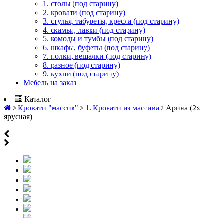
1. столы (под старину)
2. кровати (под старину)
3. стулья, табуреты, кресла (под старину)
4. скамьи, лавки (под старину)
5. комоды и тумбы (под старину)
6. шкафы, буфеты (под старину)
7. полки, вешалки (под старину)
8. разное (под старину)
9. кухни (под старину)
Мебель на заказ
Каталог
Кровати "массив"
1. Кровати из массива
Арина (2х
ярусная)