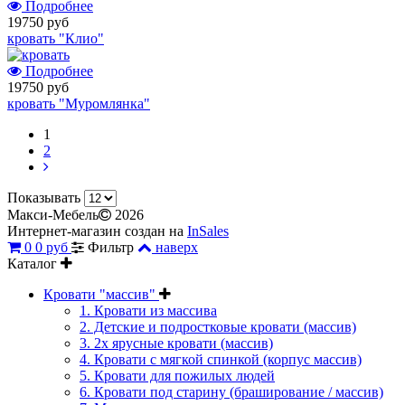
Подробнее
19750 руб
кровать "Клио"
Подробнее
19750 руб
кровать "Муромлянка"
1
2
Показывать
Макси-Мебель
2026
Интернет-магазин создан на
InSales
0
0 руб
Фильтр
наверх
Каталог
Кровати "массив"
1. Кровати из массива
2. Детские и подростковые кровати (массив)
3. 2х ярусные кровати (массив)
4. Кровати с мягкой спинкой (корпус массив)
5. Кровати для пожилых людей
6. Кровати под старину (браширование / массив)