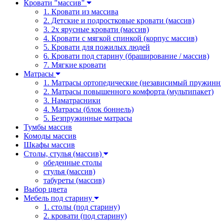
Кровати "массив"
1. Кровати из массива
2. Детские и подростковые кровати (массив)
3. 2х ярусные кровати (массив)
4. Кровати с мягкой спинкой (корпус массив)
5. Кровати для пожилых людей
6. Кровати под старину (браширование / массив)
7. Мягкие кровати
Матрасы
1. Матрасы ортопедические (независимый пружинн
2. Матрасы повышенного комфорта (мультипакет)
3. Наматрасники
4. Матрасы (блок боннель)
5. Безпружинные матрасы
Тумбы массив
Комоды массив
Шкафы массив
Столы, стулья (массив)
обеденные столы
стулья (массив)
табуреты (массив)
Выбор цвета
Мебель под старину
1. столы (под старину)
2. кровати (под старину)