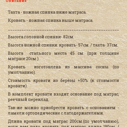
Описание
Тахта - ножная спинка ниже матраса.
Кровать - ножная спинка выше матраса.
____________________________________________________
Высота головной спинки- 82см.
Высота ножной спинки: кровать- 57см. / тахта- 37см.
Высота стального места 45 см. (при толщине
матрасе 20см.)
Кровать изготовлена из массива сосны (по
умолчанию).
Стоимость кровати из берёзы +50% (к стоимости
кровати).
В комплект кровати входит основание под матрас,
реечный переклад.
Так-же можно приобрести кровать с основанием -
ламели ортопедические с латодержателями.
Длина кровати под матрас 200см.(по умолчанию),
если вам надо кровать под матрас длина 190см. (