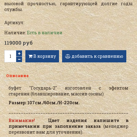
высокой прочностью, гарантирующей долгие годы
службы.
Артикул:
Наличие:
Есть в наличии
119000 руб
В корзину
добавить к сравнению
Описание
буфет "Государь-2" изготовлен с эфектом
старения
(бланширование, массив сосны)
Размер: 107см./60см./Н-220см.
____________________________________________________
Внимание!
Цвет изделия напишите в
примечании при заполнение заказа
(менеджер
перезвонит вам для уточнения).