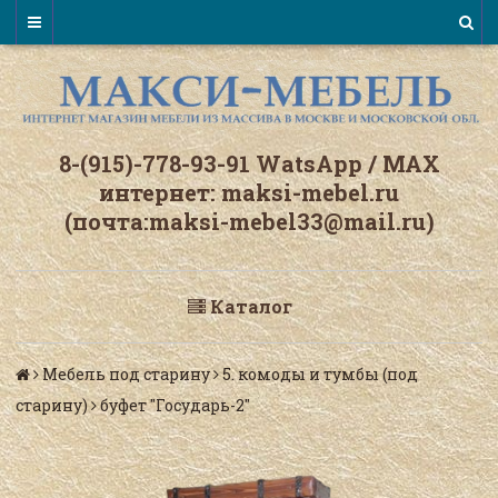
8-(915)-778-93-91 WatsАpp / МАХ
интернет: maksi-mebel.ru
(почта:maksi-mebel33@mail.ru)
Каталог
Мебель под старину
5. комоды и тумбы (под
старину)
буфет "Государь-2"