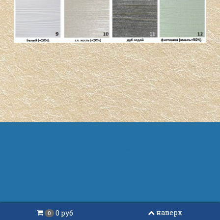
Макси-Мебель
2026
Интернет-магазин создан на
InSales
наверх
0 руб
0