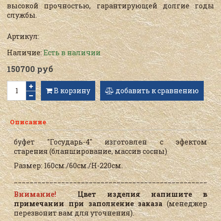
высокой прочностью, гарантирующей долгие годы
службы.
Артикул:
Наличие:
Есть в наличии
150700 руб
В корзину
добавить к сравнению
Описание
буфет "Государь-4" изготовлен с эфектом
старения
(бланширование, массив сосны)
Размер: 160см./60см./Н-220см.
____________________________________________________
Внимание!
Цвет изделия напишите в
примечании при заполнение заказа
(менеджер
перезвонит вам для уточнения).