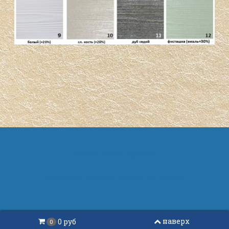
Макси-Мебель
2026
Интернет-магазин создан на
InSales
наверх
0 руб
0