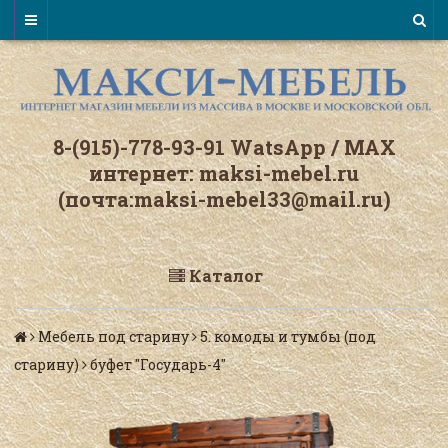
8-(915)-778-93-91 WatsАpp / МАХ
интернет: maksi-mebel.ru
(почта:maksi-mebel33@mail.ru)
Каталог
Мебель под старину
5. комоды и тумбы (под
старину)
буфет "Государь-4"