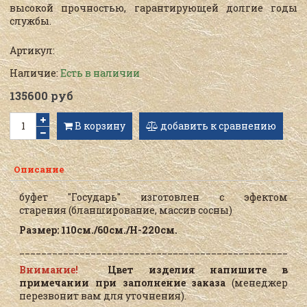
высокой прочностью, гарантирующей долгие годы
службы.
Артикул:
Наличие:
Есть в наличии
135600 руб
В корзину
добавить к сравнению
Описание
буфет "Государь" изготовлен с эфектом
старения
(бланширование, массив сосны)
Размер: 110см./60см./Н-220см.
____________________________________________________
Внимание!
Цвет изделия напишите в
примечании при заполнение заказа
(менеджер
перезвонит вам для уточнения).