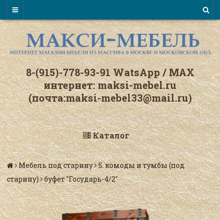
8-(915)-778-93-91 WatsАpp / МАХ
интернет: maksi-mebel.ru
(почта:maksi-mebel33@mail.ru)
Каталог
Мебель под старину
5. комоды и тумбы (под
старину)
буфет "Государь-4/2"