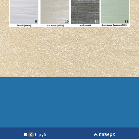
Макси-Мебель
2026
Интернет-магазин создан на
InSales
наверх
0 руб
0