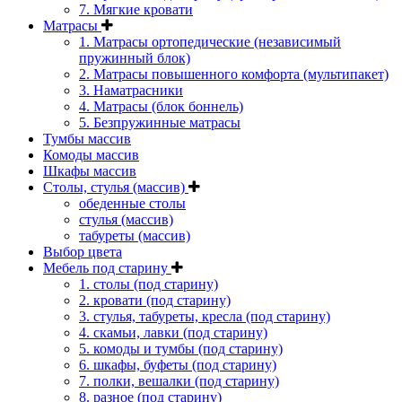
7. Мягкие кровати
Матрасы
1. Матрасы ортопедические (независимый
пружинный блок)
2. Матрасы повышенного комфорта (мультипакет)
3. Наматрасники
4. Матрасы (блок боннель)
5. Безпружинные матрасы
Тумбы массив
Комоды массив
Шкафы массив
Столы, стулья (массив)
обеденные столы
стулья (массив)
табуреты (массив)
Выбор цвета
Мебель под старину
1. столы (под старину)
2. кровати (под старину)
3. стулья, табуреты, кресла (под старину)
4. скамьи, лавки (под старину)
5. комоды и тумбы (под старину)
6. шкафы, буфеты (под старину)
7. полки, вешалки (под старину)
8. разное (под старину)