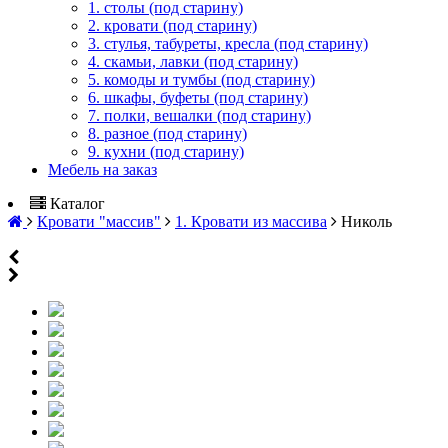
1. столы (под старину)
2. кровати (под старину)
3. стулья, табуреты, кресла (под старину)
4. скамьи, лавки (под старину)
5. комоды и тумбы (под старину)
6. шкафы, буфеты (под старину)
7. полки, вешалки (под старину)
8. разное (под старину)
9. кухни (под старину)
Мебель на заказ
Каталог
Кровати "массив"
1. Кровати из массива
Николь