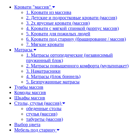
Кровати "массив"
1. Кровати из массива
2. Детские и подростковые кровати (массив)
3. 2х ярусные кровати (массив)
4. Кровати с мягкой спинкой (корпус массив)
5. Кровати для пожилых людей
6. Кровати под старину (браширование / массив)
7. Мягкие кровати
Матрасы
1. Матрасы ортопедические (независимый
пружинный блок)
2. Матрасы повышенного комфорта (мультипакет)
3. Наматрасники
4. Матрасы (блок боннель)
5. Безпружинные матрасы
Тумбы массив
Комоды массив
Шкафы массив
Столы, стулья (массив)
обеденные столы
стулья (массив)
табуреты (массив)
Выбор цвета
Мебель под старину