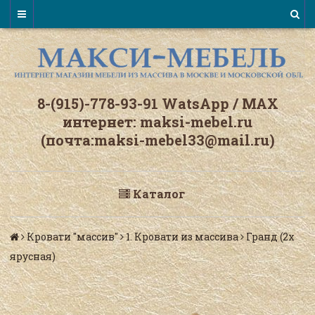
8-(915)-778-93-91 WatsАpp / МАХ
интернет: maksi-mebel.ru
(почта:maksi-mebel33@mail.ru)
Каталог
Кровати "массив"
1. Кровати из массива
Гранд (2х
ярусная)