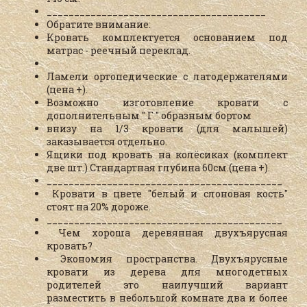
________________________________________
Обратите внимание:
Кровать комплектуется основанием под
матрас - реечный переклад.
Ламели ортопедические с латодержателями
(цена +).
Возможно изготовление кровати с
дополнительным " Г " образным бортом
внизу на 1/3 кровати (для малышей)
заказывается отдельно.
Ящики под кровать на колёсиках
(комплект
две шт.) Стандартная глубина 60см.(цена +).
___________________________________________
Кровати в цвете "белый и слоновая кость"
стоят на 20% дороже.
___________________________________________
Чем хороша деревянная двухъярусная
кровать?
Экономия пространства. Двухъярусные
кровати из дерева для многодетных
родителей это наилучший вариант
разместить в небольшой комнате два и более