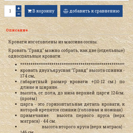
В корзину
добавить к сравнению
Описание
Кровати изготовлены из массива сосны.
Кровать "Гранд" можно собрать, как две
(отдельные)
односпальные кровати.
******************************************************
кровать двухъярусная "Гранд" высота спинки -
174 см,
габаритный размер кровати +(10-12 см.) по
длине и ширине.
высота, от пола, до низа верхней царги 124см.
(проём)
царга - это горизонтальная деталь кровати, к
которой крепятся спинки (головная и ножная)
примечание: высота первого яруса (верх
матраса) - 44 см.
высота второго яруса (верх матраса) -
146 см.