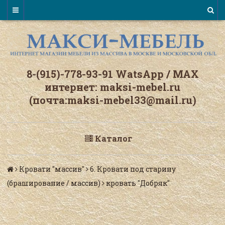
8-(915)-778-93-91 WatsАpp / МАХ
интернет: maksi-mebel.ru
(почта:maksi-mebel33@mail.ru)
Каталог
Кровати "массив"
6. Кровати под старину
(браширование / массив)
кровать "Добряк"