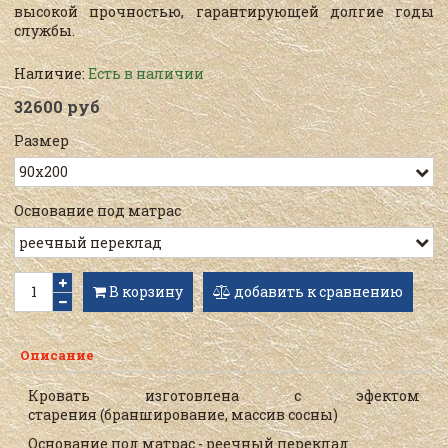
высокой прочностью, гарантирующей долгие годы
службы.
Наличие:
Есть в наличии
32600 руб
Размер
Основание под матрас
В корзину
добавить к сравнению
Описание
Кровать изготовлена с эфектом
старения
(бранширование, массив сосны)
Основание под матрас - реечный переклад.