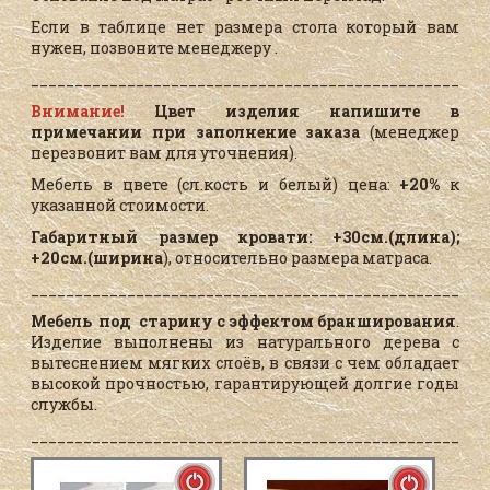
Если в таблице нет размера стола который вам
нужен, позвоните менеджеру .
____________________________________________________
Внимание!
Цвет изделия напишите в
примечании при заполнение заказа
(менеджер
перезвонит вам для уточнения).
Мебель в цвете (сл.кость и белый) цена:
+20%
к
указанной стоимости.
Габаритный размер кровати: +30см.(длина);
+20см.(ширина
), относительно размера матраса.
____________________________________________________
Мебель под старину с эффектом бранширования
.
Изделие выполнены из натурального дерева с
вытеснением мягких слоёв, в связи с чем обладает
высокой прочностью, гарантирующей долгие годы
службы.
____________________________________________________