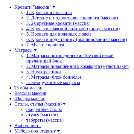
Кровати "массив"
1. Кровати из массива
2. Детские и подростковые кровати (массив)
3. 2х ярусные кровати (массив)
4. Кровати с мягкой спинкой (корпус массив)
5. Кровати для пожилых людей
6. Кровати под старину (браширование / массив)
7. Мягкие кровати
Матрасы
1. Матрасы ортопедические (независимый
пружинный блок)
2. Матрасы повышенного комфорта (мультипакет)
3. Наматрасники
4. Матрасы (блок боннель)
5. Безпружинные матрасы
Тумбы массив
Комоды массив
Шкафы массив
Столы, стулья (массив)
обеденные столы
стулья (массив)
табуреты (массив)
Выбор цвета
Мебель под старину