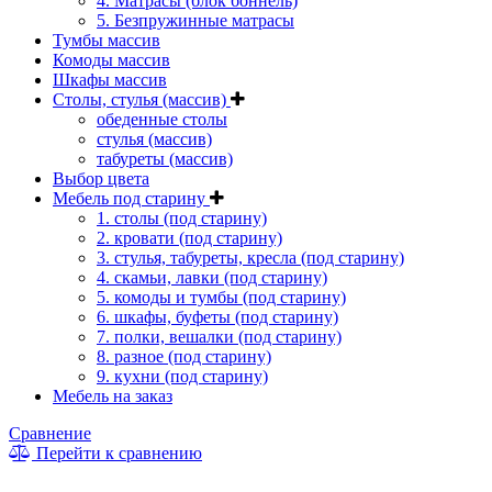
4. Матрасы (блок боннель)
5. Безпружинные матрасы
Тумбы массив
Комоды массив
Шкафы массив
Столы, стулья (массив)
обеденные столы
стулья (массив)
табуреты (массив)
Выбор цвета
Мебель под старину
1. столы (под старину)
2. кровати (под старину)
3. стулья, табуреты, кресла (под старину)
4. скамьи, лавки (под старину)
5. комоды и тумбы (под старину)
6. шкафы, буфеты (под старину)
7. полки, вешалки (под старину)
8. разное (под старину)
9. кухни (под старину)
Мебель на заказ
Сравнение
Перейти к сравнению