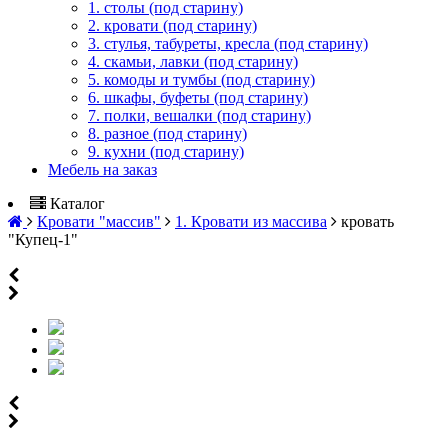
1. столы (под старину)
2. кровати (под старину)
3. стулья, табуреты, кресла (под старину)
4. скамьи, лавки (под старину)
5. комоды и тумбы (под старину)
6. шкафы, буфеты (под старину)
7. полки, вешалки (под старину)
8. разное (под старину)
9. кухни (под старину)
Мебель на заказ
Каталог
Кровати "массив"
1. Кровати из массива
кровать
"Купец-1"