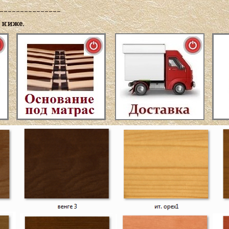
_______________
 ниже.