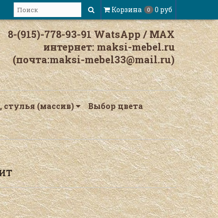
Корзина
0 руб
0
8-(915)-778-93-91 WatsАpp / МАХ
интернет: maksi-mebel.ru
(почта:maksi-mebel33@mail.ru)
, стулья (массив)
Выбор цвета
ИТ