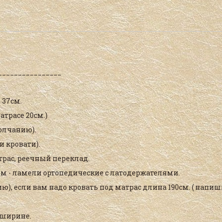
к
сравнению
________________
 37см.
атрасе 20см.)
молчанию).
и кровати).
трас, реечный переклад.
ем - ламели ортопедические с латодержателями.
ю), если вам надо кровать под матрас длина 190см. ( нап
 ширине.