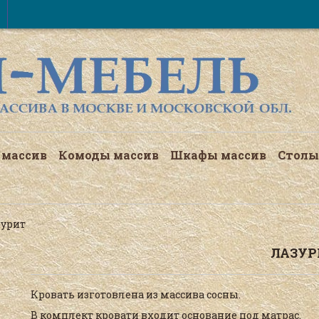
 массив
Комоды массив
Шкафы массив
Столы
зурит
ЛАЗУР
Кровать изготовлена из массива сосны.
В комплект кровати входит основание под матрас.