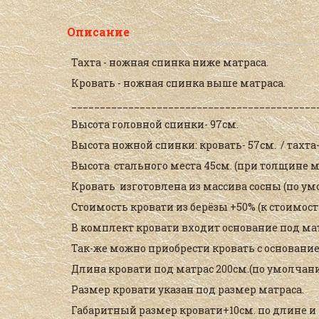
Описание
Тахта - ножная спинка ниже матраса.
Кровать - ножная спинка выше матраса.
___________________________________________
Высота головной спинки- 97см.
Высота ножной спинки: кровать- 57см. / тахта-
Высота стального места 45см. (при толщине м
Кровать изготовлена из массива сосны (по у
Стоимость кровати из берёзы +50% (к стоимост
В комплект кровати входит основание под ма
Так-же можно приобрести кровать с основани
Длина кровати под матрас 200см.(по умолчани
Размер кровати указан под размер матраса.
Габаритный размер кровати+10см. по длине и