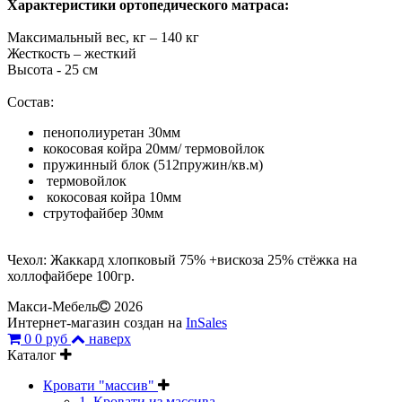
Характеристики ортопедического матраса:
Максимальный вес, кг – 140 кг
Жесткость – жесткий
Высота - 25 см
Состав:
пенополиуретан 3
0мм
кокосовая койра 20мм/ термовойлок
пружинный блок (512пружин/кв.м)
термовойлок
кокосовая койра 10мм
струтофайбер 30мм
Чехол: Жаккард хлопковый 75% +вискоза 25% стёжка на
холлофайбере 100гр.
Макси-Мебель
2026
Интернет-магазин создан на
InSales
0
0 руб
наверх
Каталог
Кровати "массив"
1. Кровати из массива