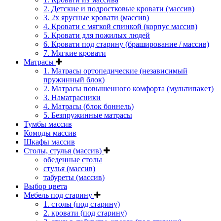
2. Детские и подростковые кровати (массив)
3. 2х ярусные кровати (массив)
4. Кровати с мягкой спинкой (корпус массив)
5. Кровати для пожилых людей
6. Кровати под старину (браширование / массив)
7. Мягкие кровати
Матрасы
1. Матрасы ортопедические (независимый
пружинный блок)
2. Матрасы повышенного комфорта (мультипакет)
3. Наматрасники
4. Матрасы (блок боннель)
5. Безпружинные матрасы
Тумбы массив
Комоды массив
Шкафы массив
Столы, стулья (массив)
обеденные столы
стулья (массив)
табуреты (массив)
Выбор цвета
Мебель под старину
1. столы (под старину)
2. кровати (под старину)