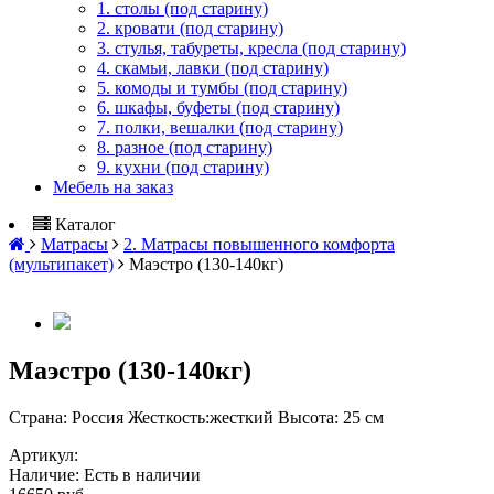
1. столы (под старину)
2. кровати (под старину)
3. стулья, табуреты, кресла (под старину)
4. скамьи, лавки (под старину)
5. комоды и тумбы (под старину)
6. шкафы, буфеты (под старину)
7. полки, вешалки (под старину)
8. разное (под старину)
9. кухни (под старину)
Мебель на заказ
Каталог
Матрасы
2. Матрасы повышенного комфорта
(мультипакет)
Маэстро (130-140кг)
Маэстро (130-140кг)
Cтрана: Россия Жесткость:жесткий Высота: 25 см
Артикул:
Наличие:
Есть в наличии