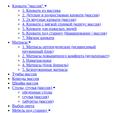
Кровати "массив"
1. Кровати из массива
2. Детские и подростковые кровати (массив)
3. 2х ярусные кровати (массив)
4. Кровати с мягкой спинкой (корпус массив)
5. Кровати для пожилых людей
6. Кровати под старину (браширование / массив)
7. Мягкие кровати
Матрасы
1. Матрасы ортопедические (независимый
пружинный блок)
2. Матрасы повышенного комфорта (мультипакет)
3. Наматрасники
4. Матрасы (блок боннель)
5. Безпружинные матрасы
Тумбы массив
Комоды массив
Шкафы массив
Столы, стулья (массив)
обеденные столы
стулья (массив)
табуреты (массив)
Выбор цвета
Мебель под старину