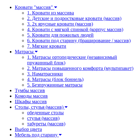
Кровати "массив"
1. Кровати из массива
2. Детские и подростковые кровати (массив)
3. 2х ярусные кровати (массив)
4. Кровати с мягкой спинкой (корпус массив)
5. Кровати для пожилых людей
6. Кровати под старину (браширование / массив)
7. Мягкие кровати
Матрасы
1. Матрасы ортопедические (независимый
пружинный блок)
2. Матрасы повышенного комфорта (мультипакет)
3. Наматрасники
4. Матрасы (блок боннель)
5. Безпружинные матрасы
Тумбы массив
Комоды массив
Шкафы массив
Столы, стулья (массив)
обеденные столы
стулья (массив)
табуреты (массив)
Выбор цвета
Мебель под старину