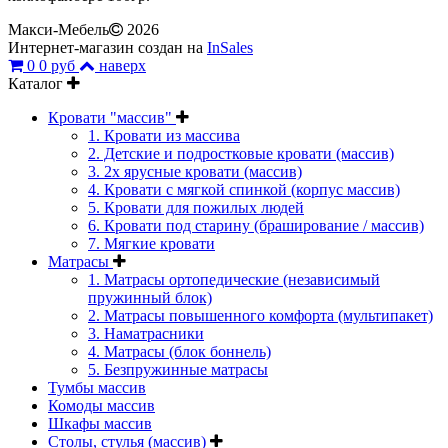
Макси-Мебель
2026
Интернет-магазин создан на
InSales
0
0 руб
наверх
Каталог
Кровати "массив"
1. Кровати из массива
2. Детские и подростковые кровати (массив)
3. 2х ярусные кровати (массив)
4. Кровати с мягкой спинкой (корпус массив)
5. Кровати для пожилых людей
6. Кровати под старину (браширование / массив)
7. Мягкие кровати
Матрасы
1. Матрасы ортопедические (независимый
пружинный блок)
2. Матрасы повышенного комфорта (мультипакет)
3. Наматрасники
4. Матрасы (блок боннель)
5. Безпружинные матрасы
Тумбы массив
Комоды массив
Шкафы массив
Столы, стулья (массив)