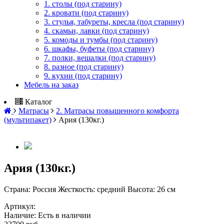
1. столы (под старину)
2. кровати (под старину)
3. стулья, табуреты, кресла (под старину)
4. скамьи, лавки (под старину)
5. комоды и тумбы (под старину)
6. шкафы, буфеты (под старину)
7. полки, вешалки (под старину)
8. разное (под старину)
9. кухни (под старину)
Мебель на заказ
Каталог
Матрасы
2. Матрасы повышенного комфорта
(мультипакет)
Ария (130кг.)
Ария (130кг.)
Cтрана: Россия Жесткость: средний Высота: 26 см
Артикул:
Наличие:
Есть в наличии