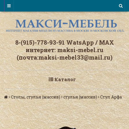
8-(915)-778-93-91 WatsАpp / МАХ
интернет: maksi-mebel.ru
(почта:maksi-mebel33@mail.ru)
Каталог
Столы, стулья (массив)
стулья (массив)
Стул Арфа