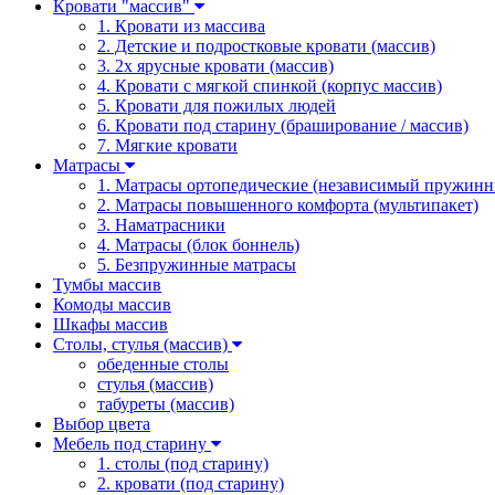
Кровати "массив"
1. Кровати из массива
2. Детские и подростковые кровати (массив)
3. 2х ярусные кровати (массив)
4. Кровати с мягкой спинкой (корпус массив)
5. Кровати для пожилых людей
6. Кровати под старину (браширование / массив)
7. Мягкие кровати
Матрасы
1. Матрасы ортопедические (независимый пружинн
2. Матрасы повышенного комфорта (мультипакет)
3. Наматрасники
4. Матрасы (блок боннель)
5. Безпружинные матрасы
Тумбы массив
Комоды массив
Шкафы массив
Столы, стулья (массив)
обеденные столы
стулья (массив)
табуреты (массив)
Выбор цвета
Мебель под старину
1. столы (под старину)
2. кровати (под старину)