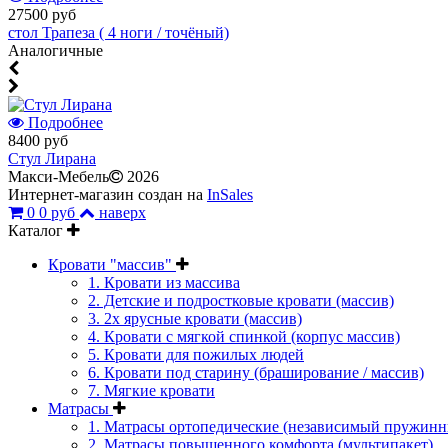
27500 руб
стол Трапеза ( 4 ноги / точёный)
Аналогичные
Подробнее
8400 руб
Стул Лирана
Макси-Мебель
2026
Интернет-магазин создан на
InSales
0
0 руб
наверх
Каталог
Кровати "массив"
1. Кровати из массива
2. Детские и подростковые кровати (массив)
3. 2х ярусные кровати (массив)
4. Кровати с мягкой спинкой (корпус массив)
5. Кровати для пожилых людей
6. Кровати под старину (браширование / массив)
7. Мягкие кровати
Матрасы
1. Матрасы ортопедические (независимый пружинн
2. Матрасы повышенного комфорта (мультипакет)