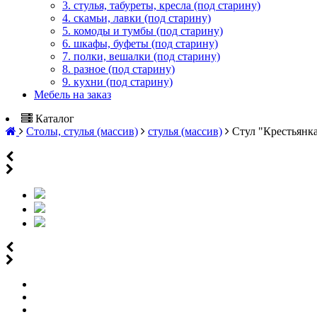
3. стулья, табуреты, кресла (под старину)
4. скамьи, лавки (под старину)
5. комоды и тумбы (под старину)
6. шкафы, буфеты (под старину)
7. полки, вешалки (под старину)
8. разное (под старину)
9. кухни (под старину)
Мебель на заказ
Каталог
Столы, стулья (массив)
стулья (массив)
Стул "Крестьянка