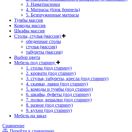
3. Наматрасники
4. Матрасы (блок боннель)
5. Безпружинные матрасы
Тумбы массив
Комоды массив
Шкафы массив
Столы, стулья (массив)
обеденные столы
стулья (массив)
табуреты (массив)
Выбор цвета
Мебель под старину
1. столы (под старину)
2. кровати (под старину)
3. стулья, табуреты, кресла (под старину)
4. скамьи, лавки (под старину)
5. комоды и тумбы (под старину)
6. шкафы, буфеты (под старину)
7. полки, вешалки (под старину)
8. разное (под старину)
9. кухни (под старину)
Мебель на заказ
Сравнение
Перейти к сравнению