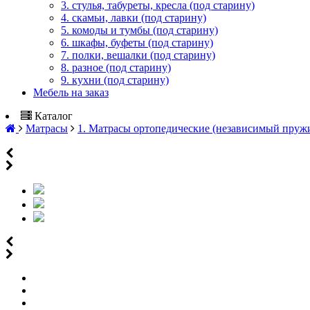
3. стулья, табуреты, кресла (под старину)
4. скамьи, лавки (под старину)
5. комоды и тумбы (под старину)
6. шкафы, буфеты (под старину)
7. полки, вешалки (под старину)
8. разное (под старину)
9. кухни (под старину)
Мебель на заказ
Каталог
Матрасы
1. Матрасы ортопедические (независимый пруж