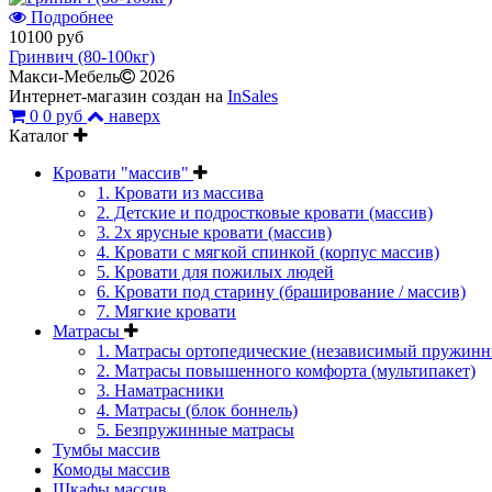
Подробнее
10100 руб
Гринвич (80-100кг)
Макси-Мебель
2026
Интернет-магазин создан на
InSales
0
0 руб
наверх
Каталог
Кровати "массив"
1. Кровати из массива
2. Детские и подростковые кровати (массив)
3. 2х ярусные кровати (массив)
4. Кровати с мягкой спинкой (корпус массив)
5. Кровати для пожилых людей
6. Кровати под старину (браширование / массив)
7. Мягкие кровати
Матрасы
1. Матрасы ортопедические (независимый пружинн
2. Матрасы повышенного комфорта (мультипакет)
3. Наматрасники
4. Матрасы (блок боннель)
5. Безпружинные матрасы
Тумбы массив
Комоды массив
Шкафы массив