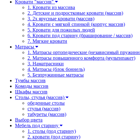
Кровати "массив"
1. Кровати из массива
2. Детские и подростковые кровати (массив)
3. 2х ярусные кровати (массив)
4. Кровати с мягкой спинкой (корпус массив)
5. Кровати для пожилых людей
6. Кровати под старину (браширование / массив)
7. Мягкие кровати
Матрасы
1. Матрасы ортопедические (независимый пружинн
2. Матрасы повышенного комфорта (мультипакет)
3. Наматрасники
4. Матрасы (блок боннель)
5. Безпружинные матрасы
Тумбы массив
Комоды массив
Шкафы массив
Столы, стулья (массив)
обеденные столы
стулья (массив)
табуреты (массив)
Выбор цвета
Мебель под старину
1. столы (под старину)
2. кровати (под старину)