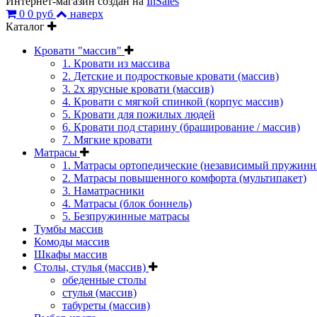
Интернет-магазин создан на
InSales
0
0 руб
наверх
Каталог
Кровати "массив"
1. Кровати из массива
2. Детские и подростковые кровати (массив)
3. 2х ярусные кровати (массив)
4. Кровати с мягкой спинкой (корпус массив)
5. Кровати для пожилых людей
6. Кровати под старину (браширование / массив)
7. Мягкие кровати
Матрасы
1. Матрасы ортопедические (независимый пружинн
2. Матрасы повышенного комфорта (мультипакет)
3. Наматрасники
4. Матрасы (блок боннель)
5. Безпружинные матрасы
Тумбы массив
Комоды массив
Шкафы массив
Столы, стулья (массив)
обеденные столы
стулья (массив)
табуреты (массив)