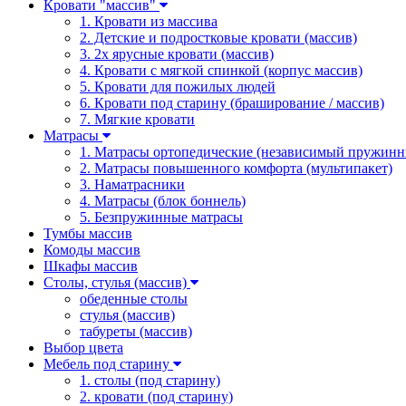
Кровати "массив"
1. Кровати из массива
2. Детские и подростковые кровати (массив)
3. 2х ярусные кровати (массив)
4. Кровати с мягкой спинкой (корпус массив)
5. Кровати для пожилых людей
6. Кровати под старину (браширование / массив)
7. Мягкие кровати
Матрасы
1. Матрасы ортопедические (независимый пружинн
2. Матрасы повышенного комфорта (мультипакет)
3. Наматрасники
4. Матрасы (блок боннель)
5. Безпружинные матрасы
Тумбы массив
Комоды массив
Шкафы массив
Столы, стулья (массив)
обеденные столы
стулья (массив)
табуреты (массив)
Выбор цвета
Мебель под старину
1. столы (под старину)
2. кровати (под старину)