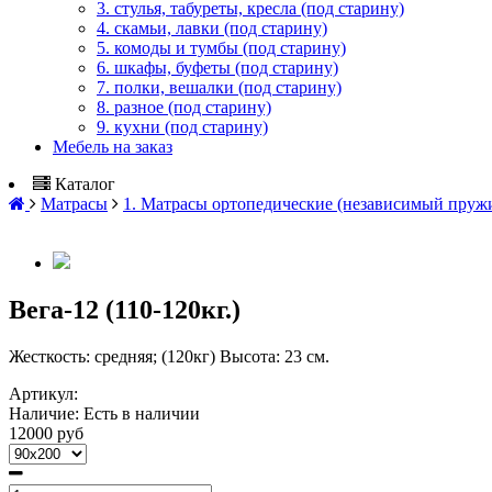
3. стулья, табуреты, кресла (под старину)
4. скамьи, лавки (под старину)
5. комоды и тумбы (под старину)
6. шкафы, буфеты (под старину)
7. полки, вешалки (под старину)
8. разное (под старину)
9. кухни (под старину)
Мебель на заказ
Каталог
Матрасы
1. Матрасы ортопедические (независимый пруж
Вега-12 (110-120кг.)
Жесткость: средняя; (120кг) Высота: 23 см.
Артикул:
Наличие:
Есть в наличии
12000 руб