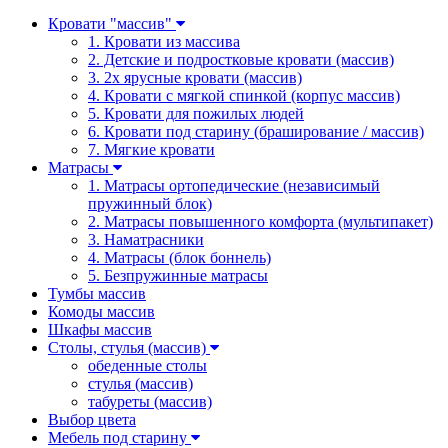
Кровати "массив"
1. Кровати из массива
2. Детские и подростковые кровати (массив)
3. 2х ярусные кровати (массив)
4. Кровати с мягкой спинкой (корпус массив)
5. Кровати для пожилых людей
6. Кровати под старину (браширование / массив)
7. Мягкие кровати
Матрасы
1. Матрасы ортопедические (независимый
пружинный блок)
2. Матрасы повышенного комфорта (мультипакет)
3. Наматрасники
4. Матрасы (блок боннель)
5. Безпружинные матрасы
Тумбы массив
Комоды массив
Шкафы массив
Столы, стулья (массив)
обеденные столы
стулья (массив)
табуреты (массив)
Выбор цвета
Мебель под старину