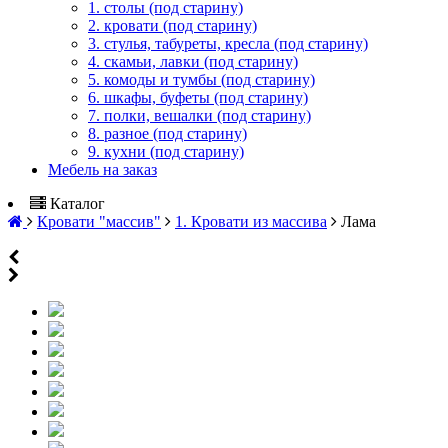
1. столы (под старину)
2. кровати (под старину)
3. стулья, табуреты, кресла (под старину)
4. скамьи, лавки (под старину)
5. комоды и тумбы (под старину)
6. шкафы, буфеты (под старину)
7. полки, вешалки (под старину)
8. разное (под старину)
9. кухни (под старину)
Мебель на заказ
Каталог
Кровати "массив"
1. Кровати из массива
Лама