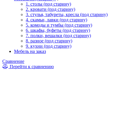
1. столы (под старину)
2. кровати (под старину)
3. стулья, табуреты, кресла (под старину)
4. скамьи, лавки (под старину)
5. комоды и тумбы (под старину)
6. шкафы, буфеты (под старину)
7. полки, вешалки (под старину)
8. разное (под старину)
9. кухни (под старину)
Мебель на заказ
Сравнение
Перейти к сравнению