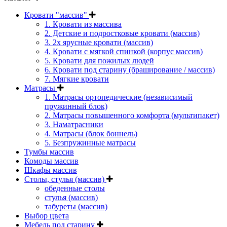
Кровати "массив"
1. Кровати из массива
2. Детские и подростковые кровати (массив)
3. 2х ярусные кровати (массив)
4. Кровати с мягкой спинкой (корпус массив)
5. Кровати для пожилых людей
6. Кровати под старину (браширование / массив)
7. Мягкие кровати
Матрасы
1. Матрасы ортопедические (независимый
пружинный блок)
2. Матрасы повышенного комфорта (мультипакет)
3. Наматрасники
4. Матрасы (блок боннель)
5. Безпружинные матрасы
Тумбы массив
Комоды массив
Шкафы массив
Столы, стулья (массив)
обеденные столы
стулья (массив)
табуреты (массив)
Выбор цвета
Мебель под старину