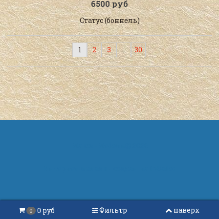
6500 руб
Статус (боннель)
1
2
3
…
30
Макси-Мебель
2026
Интернет-магазин создан на
InSales
Фильтр
наверх
0 руб
0